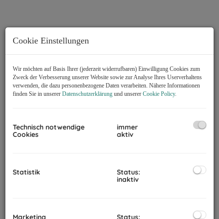
Cookie Einstellungen
Wir möchten auf Basis Ihrer (jederzeit widerrufbaren) Einwilligung Cookies zum
Zweck der Verbesserung unserer Website sowie zur Analyse Ihres Userverhaltens
verwenden, die dazu personenbezogene Daten verarbeiten. Nähere Informationen
finden Sie in unserer
Datenschutzerklärung
und unserer
Cookie Policy
.
Technisch notwendige
immer
Cookies
aktiv
Statistik
Status:
inaktiv
Beschreibung
Der Bauplatz mit der Gst-Nr. 1484/1 im Ausmaß von 997 m² kann
Marketing
Status:
mit einem Einfamilienhaus oder Doppelhaus bebaut werden.