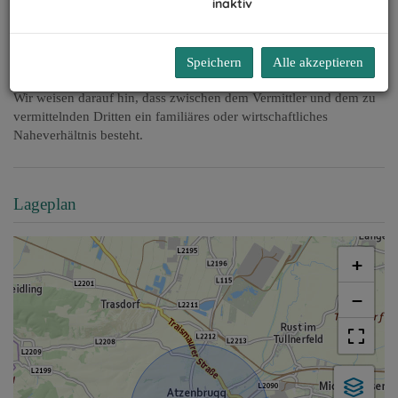
inaktiv
dass mit der Bebauung binnen 3 Jahren zu beginnen und binnen
weiterer 5 Jahre die Fertigstellung zu erfolgen hat..
Speichern
Alle akzeptieren
Der Ankauf erfolgt für den Käufer provisionsfrei.
Wir weisen darauf hin, dass zwischen dem Vermittler und dem zu
vermittelnden Dritten ein familiäres oder wirtschaftliches
Naheverhältnis besteht.
Lageplan
+
−