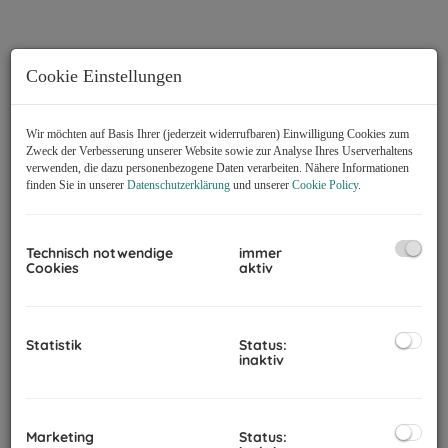
Cookie Einstellungen
Wir möchten auf Basis Ihrer (jederzeit widerrufbaren) Einwilligung Cookies zum
Zweck der Verbesserung unserer Website sowie zur Analyse Ihres Userverhaltens
verwenden, die dazu personenbezogene Daten verarbeiten. Nähere Informationen
finden Sie in unserer
Datenschutzerklärung
und unserer
Cookie Policy
.
Technisch notwendige
immer
Cookies
aktiv
Beschreibung
Statistik
Status:
inaktiv
Die Grundstücksfläche im Ausmaß von 1.056 m² weist die
Widmung Bauland-Agrar (tw. Grünland) aus. Ein Bebauungsplan
exisitiert nicht.
Marketing
Status:
Für den Bauplatz besteht eine Bauverpflichtung. Dies bedeutet,