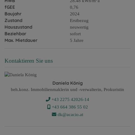
HWB
28.48 kWh/m
a
fGEE
0,76
Baujahr
2024
Zustand
Erstbezug
Hauszustand
neuwertig
Beziehbar
sofort
Max. Mietdauer
5 Jahre
Kontaktieren Sie uns
Daniela König
beh.konz. Immobilienmaklerin und -verwalterin, Prokuristin
+43 2275 42026-14
+43 ​664 386 55 02
dk@acacio.at