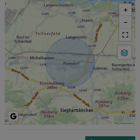
+
−
Tiles ©
basemap.at