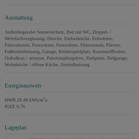
Ausstattung
Außenliegender Sonnenschutz
Bad mit WC
Doppel- /
Mehrfachverglasung
Dusche
Einbauküche
Erdwärme
Fahrradraum
Fernwärme
Fernwärme
Fitnessraum
Fliesen
Fußbodenheizung
Garage
Kinderspielplatz
Kunststoffboden
Ostbalkon / -terrasse
Paketempfangsbox
Parkplatz
Tiefgarage
Wohnküche / offene Küche
Zentralheizung
Energieausweis
2
HWB
28.48 kWh/m
a
fGEE
0,76
Lageplan