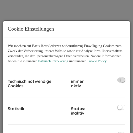
Cookie Einstellungen
Wir möchten auf Basis Ihrer (jederzeit widerrufbaren) Einwilligung Cookies zum
Zweck der Verbesserung unserer Website sowie zur Analyse Ihres Userverhaltens
verwenden, die dazu personenbezogene Daten verarbeiten. Nähere Informationen
finden Sie in unserer
Datenschutzerklärung
und unserer
Cookie Policy
.
Technisch notwendige
immer
Cookies
aktiv
Beschreibung
Statistik
Status:
inaktiv
Zum Verkauf gelangt dieser Bauplatz 2597/65 in Premiumlage
samt Fernblick. Die im Expose im Bebauungsplan ersichtliche
Aufschließungszone wird in Kürze aufgehoben. Sie kaufen somit