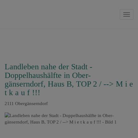
Navig
Landleben nahe der Stadt -
Doppelhaushälfte in Ober-
gänserndorf, Haus B, TOP 2 / --> M i e
t k a u f !!!
2111 Obergänserndorf