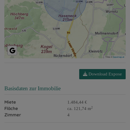
Tiles ©
basemap.at
Download Expose
Basisdaten zur Immobilie
Miete
1.484,44 €
2
Fläche
ca. 121,74 m
Zimmer
4