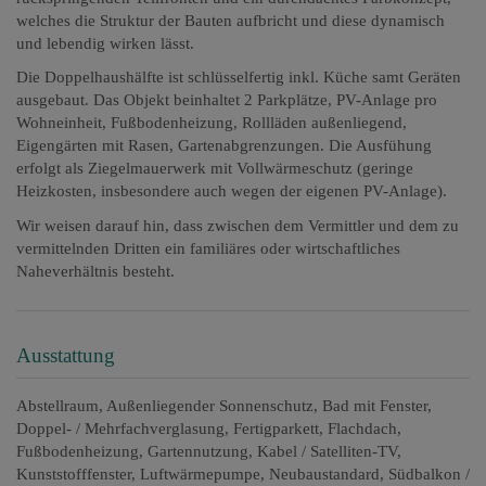
welches die Struktur der Bauten aufbricht und diese dynamisch
und lebendig wirken lässt.
Die Doppelhaushälfte ist schlüsselfertig inkl. Küche samt Geräten
ausgebaut. Das Objekt beinhaltet 2 Parkplätze, PV-Anlage pro
Wohneinheit, Fußbodenheizung, Rollläden außenliegend,
Eigengärten mit Rasen, Gartenabgrenzungen. Die Ausfühung
erfolgt als Ziegelmauerwerk mit Vollwärmeschutz (geringe
Heizkosten, insbesondere auch wegen der eigenen PV-Anlage).
Wir weisen darauf hin, dass zwischen dem Vermittler und dem zu
vermittelnden Dritten ein familiäres oder wirtschaftliches
Naheverhältnis besteht.
Ausstattung
Abstellraum
Außenliegender Sonnenschutz
Bad mit Fenster
Doppel- / Mehrfachverglasung
Fertigparkett
Flachdach
Fußbodenheizung
Gartennutzung
Kabel / Satelliten-TV
Kunststofffenster
Luftwärmepumpe
Neubaustandard
Südbalkon /