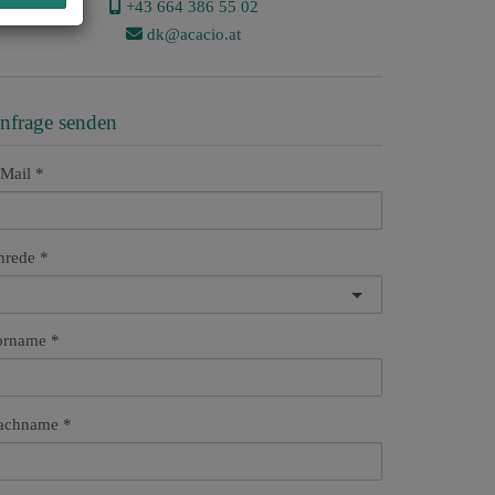
+43 ​664 386 55 02
dk@acacio.at
nfrage senden
Mail
nrede
orname
achname