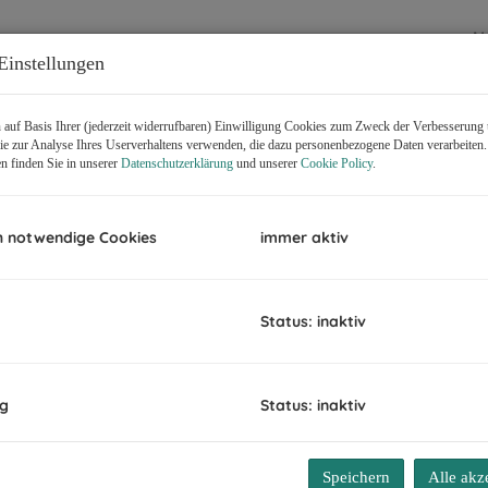
N
H
Einstellungen
f
gü
auf Basis Ihrer (jederzeit widerrufbaren) Einwilligung Cookies zum Zweck der Verbesserung 
B
e zur Analyse Ihres Userverhaltens verwenden, die dazu personenbezogene Daten verarbeiten
B
n finden Sie in unserer
Datenschutzerklärung
und unserer
Cookie Policy
.
Z
H
B
h notwendige Cookies
immer aktiv
K
Status: inaktiv
ng
Status: inaktiv
Speichern
Alle akz