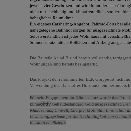
jeweils vier Geschoßen und wird in modernster ökologi
nicht nur nachhaltig und klimafreundlich, sondern bie
behagliches Raumklima.
Ein eigenes Carsharing-Angebot, Fahrrad-Ports bei al
nahegelegene Bahnhof sorgen für ausgezeichnete Mobili
Selbstverständlich ist jedes Wohnhaus mit verschließb
Sonnenschutz mittels Rollläden und Aufzug ausgestatte
Die Bauteile A und B sind bereits vollständig fertiggest
Wohnungen sind bereits bezugsfertig.
Das Projekt der renommierten ELK Gruppe ist nicht nur
Verwendung des Baustoffes Holz auch ein besonders 
Für sein Engagement im Klimaschutz wurde das Proj
aktiv
klima
Gebäudestandard Gold ausgezeichnet.
Der 
Klimaschutz, Umwelt, Energie, Mobilität, Innovation un
Bewertungssysteme für die Nachhaltigkeit von Gebäude
Ressourceneffizienz.