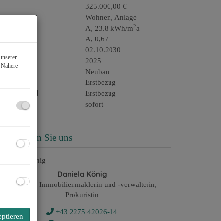
325.000,00 €
utzungsart
Wohnen
Anlage
2
WB
A, 23.8 kWh/m
a
GEE
A, 0,67
ltig bis
02.10.2030
unserer
aujahr
2025
. Nähere
auart
Neubau
ustand
Erstbezug
auszustand
Erstbezug
eziehbar
sofort
ontaktieren Sie uns
Daniela König
beh.konz. Immobilienmaklerin und -verwalterin,
Prokuristin
+43 2275 42026-14
eptieren