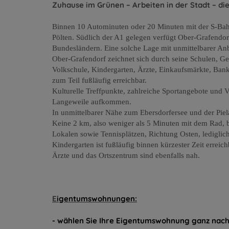
Zuhause im Grünen – Arbeiten in der Stadt – d
Binnen 10 Autominuten oder 20 Minuten mit der S-Bahn 
Pölten. Südlich der A1 gelegen verfügt Ober-Grafendo
Bundesländern. Eine solche Lage mit unmittelbarer Anb
Ober-Grafendorf zeichnet sich durch seine Schulen, Ge
Volkschule, Kindergarten, Ärzte, Einkaufsmärkte, Banke
zum Teil fußläufig erreichbar.
Kulturelle Treffpunkte, zahlreiche Sportangebote und Ve
Langeweile aufkommen.
In unmittelbarer Nähe zum Ebersdorfersee und der Pie
Keine 2 km, also weniger als 5 Minuten mit dem Rad, b
Lokalen sowie Tennisplätzen, Richtung Osten, lediglich
Kindergarten ist fußläufig binnen kürzester Zeit erreic
Ärzte und das Ortszentrum sind ebenfalls nah.
E
igentumswohnungen:
- wählen Sie Ihre Eigentumswohnung ganz nach