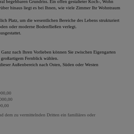
l begehbaren Grundriss. Ein offen gestalteter Koch-, Wohn
rüber hinaus liegt es bei Ihnen, wie viele Zimmer Ihr Wohntraum
ch Platz, um die wesentlichen Bereiche des Lebens strukturiert
boden oder moderne Bodenfließen verlegt.
sgestattet.
 Ganz nach Ihren Vorlieben können Sie zwischen Eigengarten
t großartigem Fernblick wählen.
 dieser Außenbereich nach Osten, Süden oder Westen
900,00
000,00
00,00
d dem zu vermittelnden Dritten ein familiäres oder