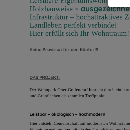
Leistbare Eigentumswohnungen 
– ausgezeichne
Holzbauweise
Infrastruktur – hochattraktives 
Landleben perfekt verbindet
Hier erfüllt sich Ihr Wohntraum!
Keine Provision für den Käufer!!!
DAS PROJEKT:
Der Wohnpark Ober-Grafendorf besticht durch ein har
und Grünflächen als zentralen Treffpunkt.
Leistbar – ökologisch – hochmodern
Hier entsteht Gemeinschaft auf modernsten Wohnräume
Eigentumswohnungen mit idealen Grundrissen und Frei