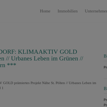
Home
Immobilien
Unternehme
ORF: KLIMAAKTIV GOLD
B
ten // Urbanes Leben im Grünen //
ern ***
P
B
P
P