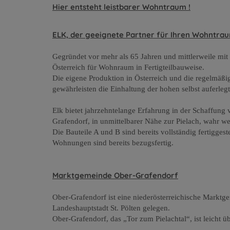
Hier entsteht leistbarer Wohntraum !
ELK, der geeignete Partner für Ihren Wohntra
Gegründet vor mehr als 65 Jahren und mittlerweile mit
Österreich für Wohnraum in Fertigteilbauweise.
Die eigene Produktion in Österreich und die regelmäßi
gewährleisten die Einhaltung der hohen selbst auferleg
Elk bietet jahrzehntelange Erfahrung in der Schaffu
Grafendorf, in unmittelbarer Nähe zur Pielach, wahr we
Die Bauteile A und B sind bereits vollständig fertiggest
Wohnungen sind bereits bezugsfertig
.
Marktgemeinde Ober-Grafendorf
Ober-Grafendorf ist eine niederösterreichische Markt
Landeshauptstadt St. Pölten gelegen.
Ober-Grafendorf, das „Tor zum Pielachtal“, ist leicht ü