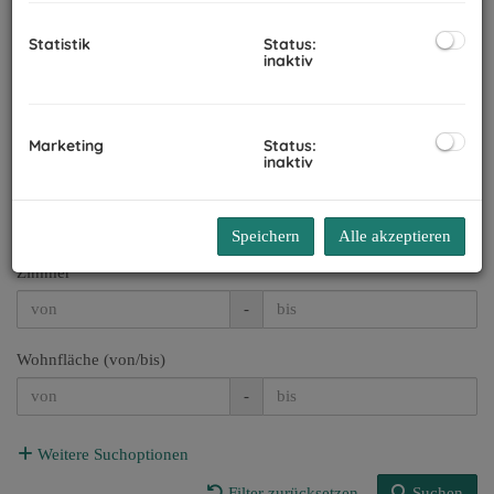
Alle
Miete
Statistik
Status:
Kauf
inaktiv
Region
Marketing
Status:
inaktiv
Preis
-
Speichern
Alle akzeptieren
Zimmer
-
Wohnfläche (von/bis)
-
Weitere Suchoptionen
Filter zurücksetzen
Suchen