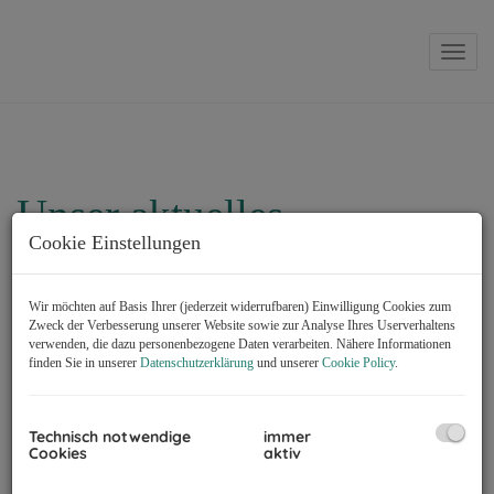
Navig
Unser aktuelles
Cookie Einstellungen
Immobilienangebot
Wir möchten auf Basis Ihrer (jederzeit widerrufbaren) Einwilligung Cookies zum
Zweck der Verbesserung unserer Website sowie zur Analyse Ihres Userverhaltens
Alle
Wohnen
Gewerbe
verwenden, die dazu personenbezogene Daten verarbeiten. Nähere Informationen
finden Sie in unserer
Datenschutzerklärung
und unserer
Cookie Policy
.
Objektart
Technisch notwendige
immer
Cookies
aktiv
Vermarktungsart