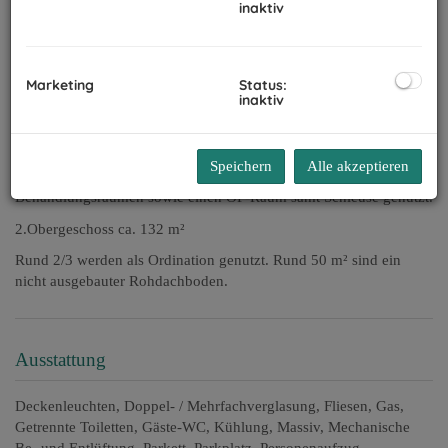
inaktiv
Hier befindet sich der behindertengerechte Eingangsbereich, das
Stiegenhaus samt Lift, der Technikraum mit Gasheizung, das
Behinderten-WC, der Personalraum mit Teeküche und
Dienstzimmer und das Geschäftslokal mit Nebenräumen. Im
Marketing
Status:
Gartenbereich sind die PKW-Stellplätze, die durch eine Durchfahrt
inaktiv
erreicht werden.
1.Obergeschoss ca. 184 m²
Speichern
Alle akzeptieren
Das gesamte Geschoss wird als Ärztepraxis samt Wartebereich
Behandlungsräumen sowie einen OP-Raum samt Schleuse genutzt.
2.Obergeschoss ca. 132 m²
Rund 2/3 werden als Ordination genutzt. Rund 50 m² sind ein
nicht ausgebauter Rohdachboden.
Ausstattung
Deckenleuchten
Doppel- / Mehrfachverglasung
Fliesen
Gas
Getrennte Toiletten
Gäste-WC
Kühlung
Massiv
Mechanische
Be- und Entlüftung
Parkett
Parkplatz
Personenaufzug