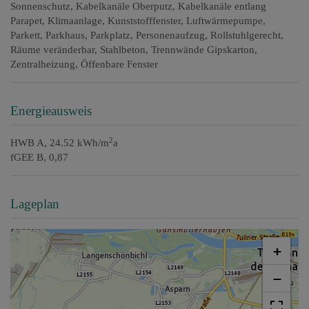
Sonnenschutz
Kabelkanäle Oberputz
Kabelkanäle entlang
Parapet
Klimaanlage
Kunststofffenster
Luftwärmepumpe
Parkett
Parkhaus
Parkplatz
Personenaufzug
Rollstuhlgerecht
Räume veränderbar
Stahlbeton
Trennwände Gipskarton
Zentralheizung
Öffenbare Fenster
Energieausweis
2
HWB
A, 24.52 kWh/m
a
fGEE
B, 0,87
Lageplan
+
−