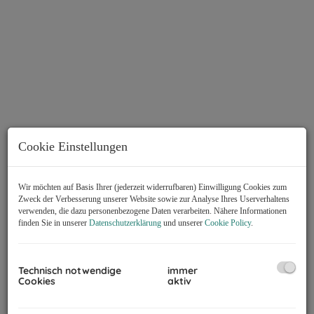
Cookie Einstellungen
Wir möchten auf Basis Ihrer (jederzeit widerrufbaren) Einwilligung Cookies zum
Zweck der Verbesserung unserer Website sowie zur Analyse Ihres Userverhaltens
verwenden, die dazu personenbezogene Daten verarbeiten. Nähere Informationen
finden Sie in unserer
Datenschutzerklärung
und unserer
Cookie Policy
.
Beschreibung
Technisch notwendige
immer
Das Büro bietet modernste Ausstattung, inklusive Klimaanlage
Cookies
aktiv
vollausgestatteter Küche, und Glasfaser-Internet. Kostenfreie
Parkplätze sind in ausreichender Zahl vorhanden.