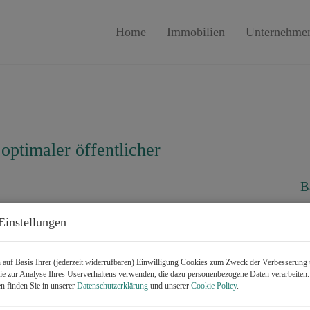
Home
Immobilien
Unternehme
optimaler öffentlicher
B
K
Einstellungen
F
auf Basis Ihrer (jederzeit widerrufbaren) Einwilligung Cookies zum Zweck der Verbesserung 
e zur Analyse Ihres Userverhaltens verwenden, die dazu personenbezogene Daten verarbeiten
P
n finden Sie in unserer
Datenschutzerklärung
und unserer
Cookie Policy
.