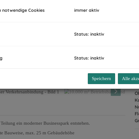
K
h notwendige Cookies
immer aktiv
Pr
V
G
Status: inaktiv
G
ng
Status: inaktiv
B
Speichern
Alle akz
O
V
O
K
N
F
G
 Teilung ein moderner Businesspark entstehen.
lte Bauweise, max. 25 m Gebäudehöhe