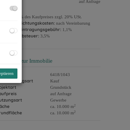
aufpreis:
auf Anfrage
ovision:
3% des Kaufpreises zzgl. 20% USt.
ertragserrichtungskosten:
nach Vereinbarung
rundbucheintragungsgebühr:
1,1%
runderwerbsteuer:
3,5%
asisdaten zur Immobilie
eptieren
bjektnr.
6418/1043
ermarktungsart
Kauf
bjektart
Grundstück
aufpreis
auf Anfrage
utzungsart
Gewerbe
2
läche
ca. 10.000 m
2
rundfläche
ca. 10.000 m