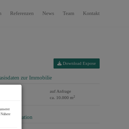
n
Referenzen
News
Team
Kontakt
Download Expose
asisdaten zur Immobilie
aufpreis
auf Anfrage
2
läche
ca. 10.000 m
unserer
. Nähere
reisinformation