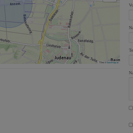
V
N
Te
Tiles ©
basemap.at
Na