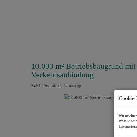
10.000 m² Betriebsbaugrund mit 
Verkehrsanbindung
3451 Pixendorf
, Annaweg
Cookie 
Wir möchten 
Website sowi
Informatione