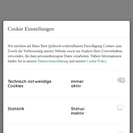
Cookie Einstellungen
Wir möchten auf Basis Ihrer (jederzeit widerrufbaren) Einwilligung Cookies zum
Zweck der Verbesserung unserer Website sowie zur Analyse Ihres Userverhaltens
verwenden, die dazu personenbezogene Daten verarbeiten. Nähere Informationen
finden Sie in unserer
Datenschutzerklärung
und unserer
Cookie Policy
.
Technisch notwendige
immer
Cookies
aktiv
Beschreibung
Statistik
Status:
inaktiv
Zum Verkauf gelangt dieser Bauplatz 2597/63 in Premiumlage
samt Fernblick. Die im Expose im Bebauungsplan ersichtliche
Aufschließungszone wird in Kürze aufgehoben. Sie kaufen somit