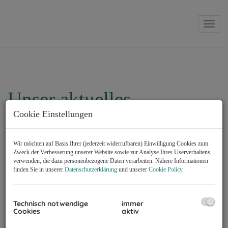
Navig
Unser aktuelles
Cookie Einstellungen
Immobilienangebot zum
Wohnen
Wir möchten auf Basis Ihrer (jederzeit widerrufbaren) Einwilligung Cookies zum
Zweck der Verbesserung unserer Website sowie zur Analyse Ihres Userverhaltens
verwenden, die dazu personenbezogene Daten verarbeiten. Nähere Informationen
finden Sie in unserer
Datenschutzerklärung
und unserer
Cookie Policy
.
Alle
Wohnen
Gewerbe
Objektart
Technisch notwendige
immer
Cookies
aktiv