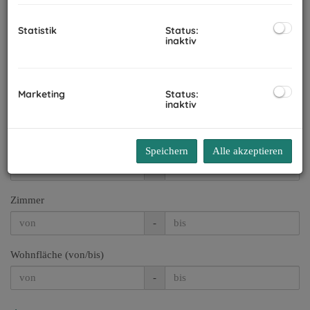
Vermarktungsart
Statistik
Status:
Alle
Miete
inaktiv
Kauf
Region
Marketing
Status:
inaktiv
Preis
Speichern
Alle akzeptieren
-
Zimmer
-
Wohnfläche (von/bis)
-