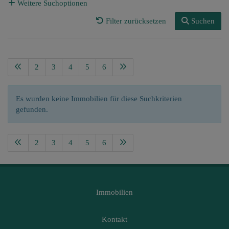
Weitere Suchoptionen
Filter zurücksetzen
Suchen
2
3
4
5
6
Es wurden keine Immobilien für diese Suchkriterien
gefunden.
2
3
4
5
6
Immobilien
Kontakt