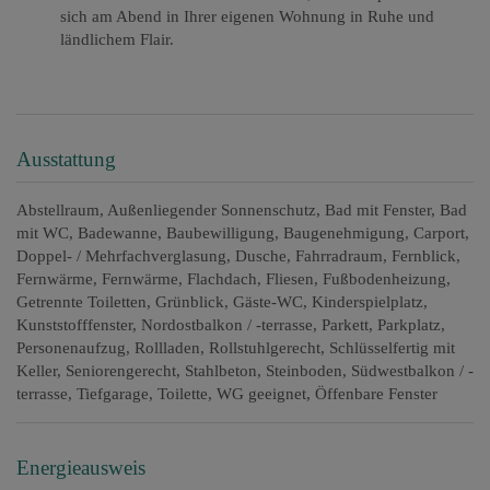
sich am Abend in Ihrer eigenen Wohnung in Ruhe und
ländlichem Flair.
Ausstattung
Abstellraum
Außenliegender Sonnenschutz
Bad mit Fenster
Bad
mit WC
Badewanne
Baubewilligung
Baugenehmigung
Carport
Doppel- / Mehrfachverglasung
Dusche
Fahrradraum
Fernblick
Fernwärme
Fernwärme
Flachdach
Fliesen
Fußbodenheizung
Getrennte Toiletten
Grünblick
Gäste-WC
Kinderspielplatz
Kunststofffenster
Nordostbalkon / -terrasse
Parkett
Parkplatz
Personenaufzug
Rollladen
Rollstuhlgerecht
Schlüsselfertig mit
Keller
Seniorengerecht
Stahlbeton
Steinboden
Südwestbalkon / -
terrasse
Tiefgarage
Toilette
WG geeignet
Öffenbare Fenster
Energieausweis