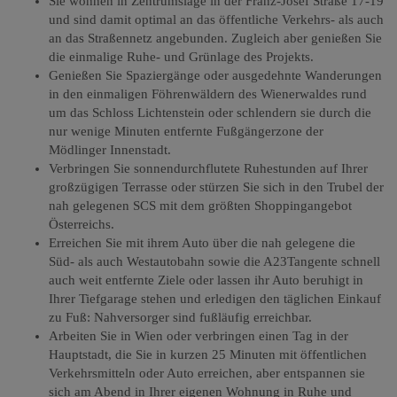
Sie wohnen in Zentrumslage in der Franz-Josef Straße 17-19
und sind damit optimal an das öffentliche Verkehrs- als auch
an das Straßennetz angebunden. Zugleich aber genießen Sie
die einmalige Ruhe- und Grünlage des Projekts.
Genießen Sie Spaziergänge oder ausgedehnte Wanderungen
in den einmaligen Föhrenwäldern des Wienerwaldes rund
um das Schloss Lichtenstein oder schlendern sie durch die
nur wenige Minuten entfernte Fußgängerzone der
Mödlinger Innenstadt.
Verbringen Sie sonnendurchflutete Ruhestunden auf Ihrer
großzügigen Terrasse oder stürzen Sie sich in den Trubel der
nah gelegenen SCS mit dem größten Shoppingangebot
Österreichs.
Erreichen Sie mit ihrem Auto über die nah gelegene die
Süd- als auch Westautobahn sowie die A23Tangente schnell
auch weit entfernte Ziele oder lassen ihr Auto beruhigt in
Ihrer Tiefgarage stehen und erledigen den täglichen Einkauf
zu Fuß: Nahversorger sind fußläufig erreichbar.
Arbeiten Sie in Wien oder verbringen einen Tag in der
Hauptstadt, die Sie in kurzen 25 Minuten mit öffentlichen
Verkehrsmitteln oder Auto erreichen, aber entspannen sie
sich am Abend in Ihrer eigenen Wohnung in Ruhe und