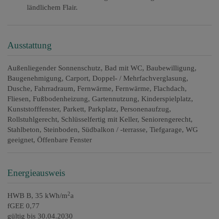
ländlichem Flair.
Ausstattung
Außenliegender Sonnenschutz
Bad mit WC
Baubewilligung
Baugenehmigung
Carport
Doppel- / Mehrfachverglasung
Dusche
Fahrradraum
Fernwärme
Fernwärme
Flachdach
Fliesen
Fußbodenheizung
Gartennutzung
Kinderspielplatz
Kunststofffenster
Parkett
Parkplatz
Personenaufzug
Rollstuhlgerecht
Schlüsselfertig mit Keller
Seniorengerecht
Stahlbeton
Steinboden
Südbalkon / -terrasse
Tiefgarage
WG
geeignet
Öffenbare Fenster
Energieausweis
2
HWB
B, 35 kWh/m
a
fGEE
0,77
gültig bis
30.04.2030