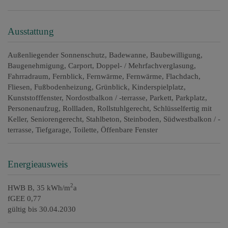
Ausstattung
Außenliegender Sonnenschutz
Badewanne
Baubewilligung
Baugenehmigung
Carport
Doppel- / Mehrfachverglasung
Fahrradraum
Fernblick
Fernwärme
Fernwärme
Flachdach
Fliesen
Fußbodenheizung
Grünblick
Kinderspielplatz
Kunststofffenster
Nordostbalkon / -terrasse
Parkett
Parkplatz
Personenaufzug
Rollladen
Rollstuhlgerecht
Schlüsselfertig mit
Keller
Seniorengerecht
Stahlbeton
Steinboden
Südwestbalkon / -
terrasse
Tiefgarage
Toilette
Öffenbare Fenster
Energieausweis
2
HWB
B, 35 kWh/m
a
fGEE
0,77
gültig bis
30.04.2030